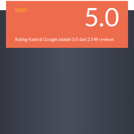
5.0
R





a
t
e
d
Rating Kami di Google adalah 5/5 dari 2.549 reviews
4
o
u
t
o
f
5