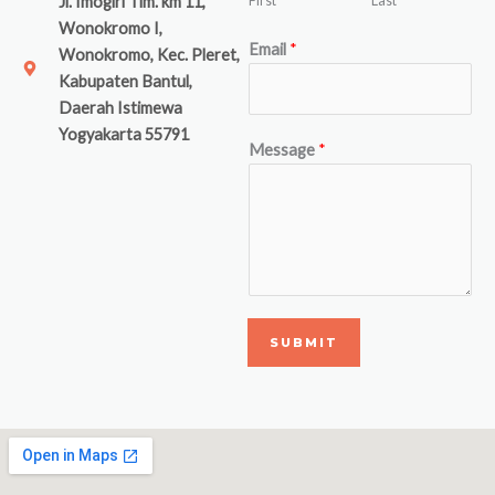
First
Last
Jl. Imogiri Tim. km 11,
Wonokromo I,
Email
*
Wonokromo, Kec. Pleret,
Kabupaten Bantul,
Daerah Istimewa
Yogyakarta 55791
Message
*
SUBMIT