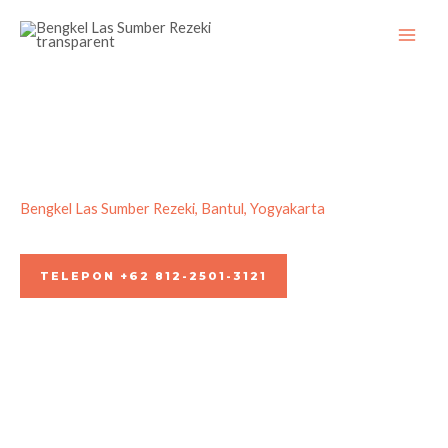
Skip
to
content
Bengkel Las Sumber Rezeki, Bantul, Yogyakarta
Jasa Pembuatan & Pasang Kanopi Membrane Jogja
TELEPON +62 812-2501-3121