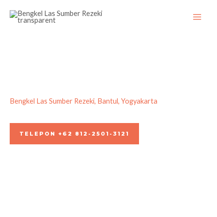
Skip
to
content
Bengkel Las Sumber Rezeki, Bantul, Yogyakarta
Jasa Pembuatan & Pasang Kanopi Teras Jogja
TELEPON +62 812-2501-3121