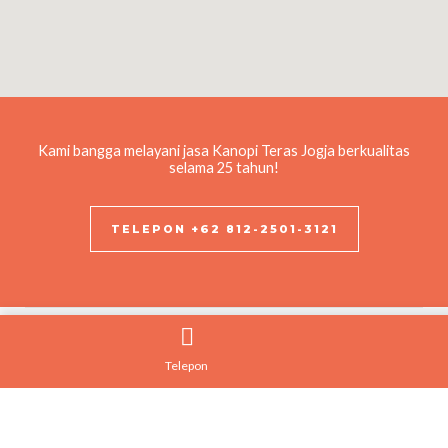
Kami bangga melayani jasa Kanopi Teras Jogja berkualitas
selama 25 tahun!
TELEPON +62 812-2501-3121
Telepon
Kontak Kami
+62 812-2501-3121
info@tukangkanopijogja.id