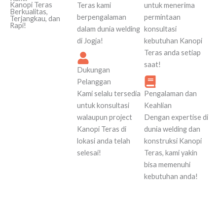
Kanopi Teras
Teras kami
untuk menerima
Berkualitas,
berpengalaman
permintaan
Terjangkau, dan
Rapi!
dalam dunia welding
konsultasi
di Jogja!
kebutuhan Kanopi
Teras anda setiap
saat!
Dukungan
Pelanggan
Kami selalu tersedia
Pengalaman dan
untuk konsultasi
Keahlian
walaupun project
Dengan expertise di
Kanopi Teras di
dunia welding dan
lokasi anda telah
konstruksi Kanopi
selesai!
Teras, kami yakin
bisa memenuhi
kebutuhan anda!