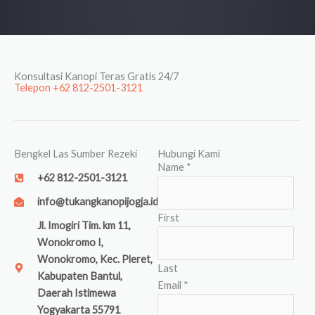
Konsultasi Kanopi Teras Gratis 24/7
Telepon +62 812-2501-3121
Bengkel Las Sumber Rezeki
Hubungi Kami
Name
*
+62 812-2501-3121
info@tukangkanopijogja.id
First
Jl. Imogiri Tim. km 11,
Wonokromo I,
Wonokromo, Kec. Pleret,
Last
Kabupaten Bantul,
Email
*
Daerah Istimewa
Yogyakarta 55791