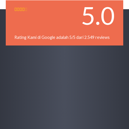
5.0
R





a
t
e
d
Rating Kami di Google adalah 5/5 dari 2.549 reviews
4
o
u
t
o
f
5