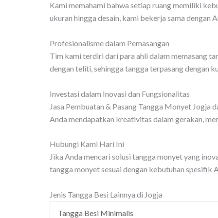
Kami memahami bahwa setiap ruang memiliki kebutu
ukuran hingga desain, kami bekerja sama dengan 
Profesionalisme dalam Pemasangan
Tim kami terdiri dari para ahli dalam memasang t
dengan teliti, sehingga tangga terpasang dengan k
Investasi dalam Inovasi dan Fungsionalitas
Jasa Pembuatan & Pasang Tangga Monyet Jogja dari
Anda mendapatkan kreativitas dalam gerakan, menin
Hubungi Kami Hari Ini
Jika Anda mencari solusi tangga monyet yang inov
tangga monyet sesuai dengan kebutuhan spesifik A
Jenis Tangga Besi Lainnya di Jogja
Tangga Besi Minimalis