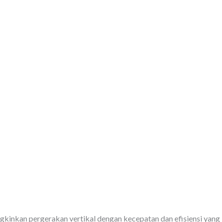
inkan pergerakan vertikal dengan kecepatan dan efisiensi yang lu