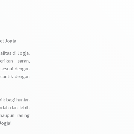
et Jogja
litas di Jogja.
rikan saran,
sesuai dengan
 cantik dengan
aik bagi hunian
ndah dan lebih
maupun railing
Jogja!