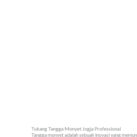
Tukang Tangga Monyet Jogja Professional
Tangga monyet adalah sebuah inovasi yang memungk