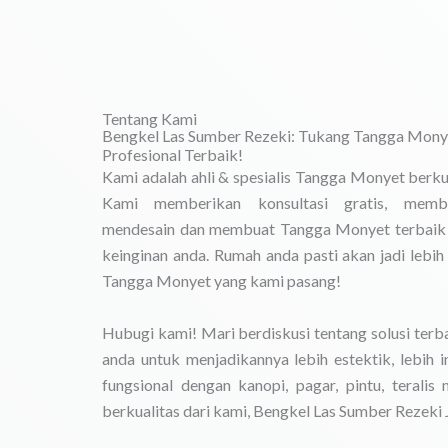
Tentang Kami
Bengkel Las Sumber Rezeki: Tukang Tangga Mony
Profesional Terbaik!
Kami adalah ahli & spesialis Tangga Monyet berkua
Kami memberikan konsultasi gratis, membe
mendesain dan membuat Tangga Monyet terbaik 
keinginan anda. Rumah anda pasti akan jadi lebih
Tangga Monyet yang kami pasang!
Hubugi kami! Mari berdiskusi tentang solusi terb
anda untuk menjadikannya lebih estektik, lebih i
fungsional dengan kanopi, pagar, pintu, teralis 
berkualitas dari kami, Bengkel Las Sumber Rezeki 