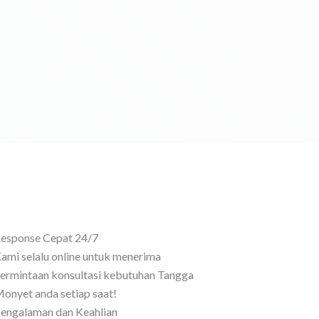
esponse Cepat 24/7
ami selalu online untuk menerima
ermintaan konsultasi kebutuhan Tangga
onyet anda setiap saat!
engalaman dan Keahlian