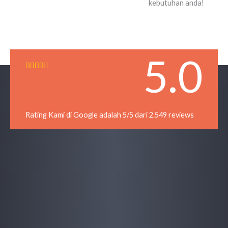
kebutuhan anda!
5.0
R





a
t
e
d
Rating Kami di Google adalah 5/5 dari 2.549 reviews
4
o
u
t
o
f
5