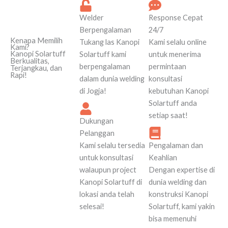
Welder
Response Cepat
Berpengalaman
24/7
Kenapa Memilih
Tukang las Kanopi
Kami selalu online
Kami?
Kanopi Solartuff
Solartuff kami
untuk menerima
Berkualitas,
berpengalaman
permintaan
Terjangkau, dan
Rapi!
dalam dunia welding
konsultasi
di Jogja!
kebutuhan Kanopi
Solartuff anda
setiap saat!
Dukungan
Pelanggan
Kami selalu tersedia
Pengalaman dan
untuk konsultasi
Keahlian
walaupun project
Dengan expertise di
Kanopi Solartuff di
dunia welding dan
lokasi anda telah
konstruksi Kanopi
selesai!
Solartuff, kami yakin
bisa memenuhi