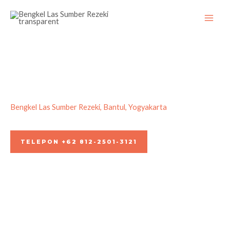
Skip
to
content
Bengkel Las Sumber Rezeki, Bantul, Yogyakarta
Jasa Pembuatan & Pasang Kanopi Solartuff Jogja
TELEPON +62 812-2501-3121