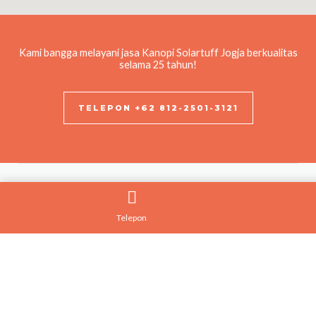
Kami bangga melayani jasa Kanopi Solartuff Jogja berkualitas
selama 25 tahun!
TELEPON +62 812-2501-3121
Kontak Kami
Telepon
+62 812-2501-3121
info@tukangkanopijogja.id
Jl. Imogiri Tim. km 11, Wonokromo I, Wonokromo, Kec. Pleret,
Kabupaten Bantul, Daerah Istimewa Yogyakarta 55791