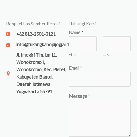
Bengkel Las Sumber Rezeki
Hubungi Kami
Name
*
+62 812-2501-3121
info@tukangkanopijogja.id
First
Last
Jl. Imogiri Tim. km 11,
Wonokromo I,
Email
*
Wonokromo, Kec. Pleret,
Kabupaten Bantul,
Daerah Istimewa
Yogyakarta 55791
Message
*