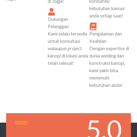
di Jogja!
konsultasi
kebutuhan kanopi
anda setiap saat!
Dukungan
Pelanggan
Kami selalu tersedia
Pengalaman dan
untuk konsultasi
Keahlian
walaupun project
Dengan expertise di
kanopi di lokasi anda
dunia welding dan
telah selesai!
konstruksi kanopi,
kami yakin bisa
memenuhi
kebutuhan anda!
5.0
R





a