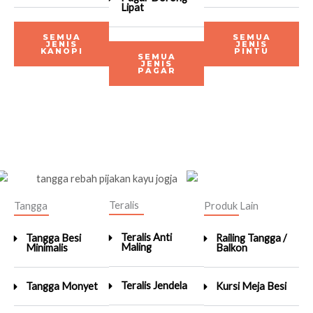
Lipat
SEMUA
SEMUA
JENIS
JENIS
KANOPI
PINTU
SEMUA
JENIS
PAGAR
Teralis
Tangga
Produk Lain
Teralis Anti
Tangga Besi
Railing Tangga /
Maling
Minimalis
Balkon
Teralis Jendela
Tangga Monyet
Kursi Meja Besi