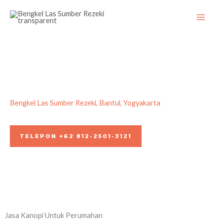
Skip
to
content
Bengkel Las Sumber Rezeki, Bantul, Yogyakarta
Kontraktor Kanopi Perumahan Jogja
TELEPON +62 812-2501-3121
Jasa Kanopi Untuk Perumahan