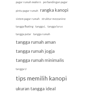
pagar rumah modern
perbandingan pagar
rangka kanopi
pintu pagar rumah
sistem pagar rumah
struktur mezzanine
tangga floating
tangga L
tangga lurus
tangga putar
tangga rumah
tangga rumah aman
tangga rumah jogja
tangga rumah minimalis
tangga U
tips memilih kanopi
ukuran tangga ideal