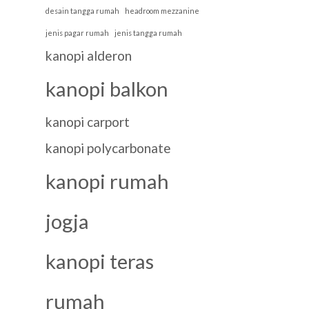
desain tangga rumah
headroom mezzanine
jenis pagar rumah
jenis tangga rumah
kanopi alderon
kanopi balkon
kanopi carport
kanopi polycarbonate
kanopi rumah
jogja
kanopi teras
rumah