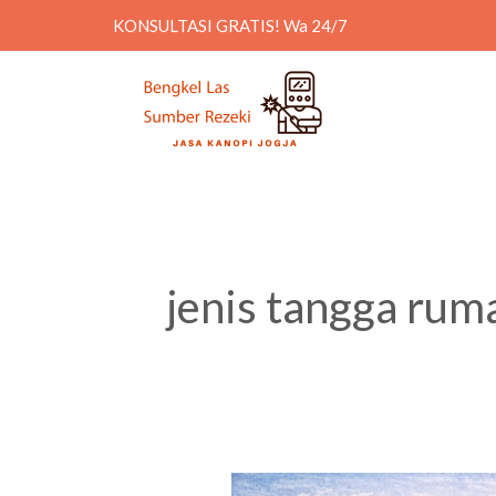
Skip
KONSULTASI GRATIS! Wa 24/7
to
content
jenis tangga rum
Jenis-