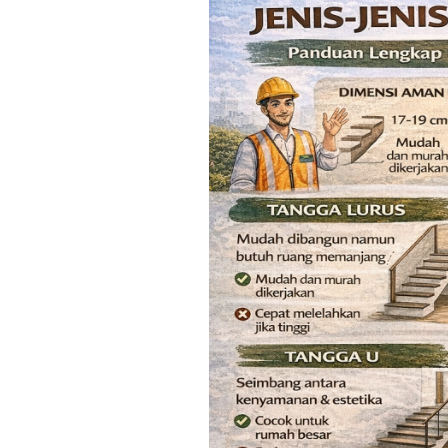
Jenis
Tangga
Rumah:
Panduan
Lengkap
Memilih
Tangga
yang
Aman,
Nyaman,
dan
Sesuai
Desain
Rumah