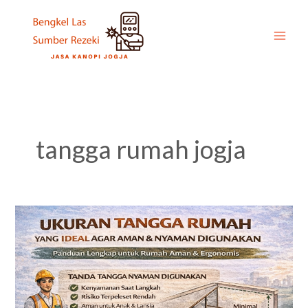
Skip
to
content
tangga rumah jogja
Ukuran
Tangga
Rumah
yang
Ideal
agar