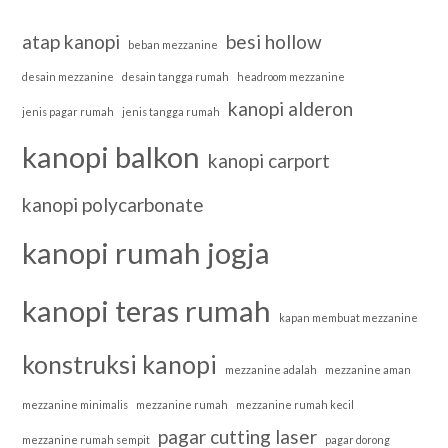
atap kanopi
besi hollow
beban mezzanine
desain mezzanine
desain tangga rumah
headroom mezzanine
kanopi alderon
jenis pagar rumah
jenis tangga rumah
kanopi balkon
kanopi carport
kanopi polycarbonate
kanopi rumah jogja
kanopi teras rumah
kapan membuat mezzanine
konstruksi kanopi
mezzanine adalah
mezzanine aman
mezzanine minimalis
mezzanine rumah
mezzanine rumah kecil
pagar cutting laser
mezzanine rumah sempit
pagar dorong