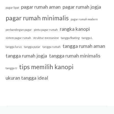
pagar rumah aman
pagar rumah jogja
pagar lipat
pagar rumah minimalis
pagar rumah modern
rangka kanopi
perbandingan pagar
pintu pagar rumah
sistem pagar rumah
struktur mezzanine
tangga floating
tangga L
tangga rumah aman
tangga lurus
tangga putar
tangga rumah
tangga rumah jogja
tangga rumah minimalis
tips memilih kanopi
tangga U
ukuran tangga ideal