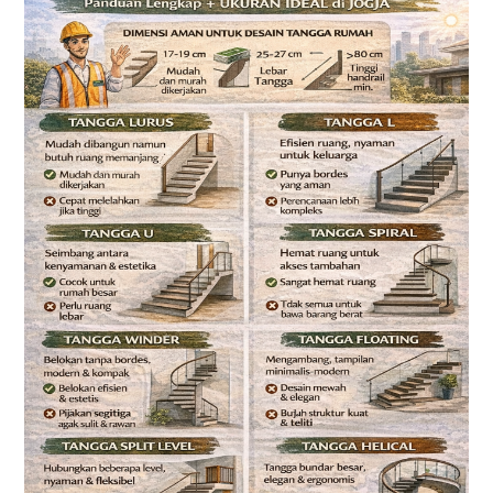
Tangga
Rumah:
Panduan
Lengkap
Memilih
Tangga
yang
Aman,
Nyaman,
dan
Sesuai
Desain
Rumah