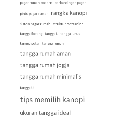
pagar rumah modern
perbandingan pagar
rangka kanopi
pintu pagar rumah
sistem pagar rumah
struktur mezzanine
tangga floating
tangga L
tangga lurus
tangga putar
tangga rumah
tangga rumah aman
tangga rumah jogja
tangga rumah minimalis
tangga U
tips memilih kanopi
ukuran tangga ideal