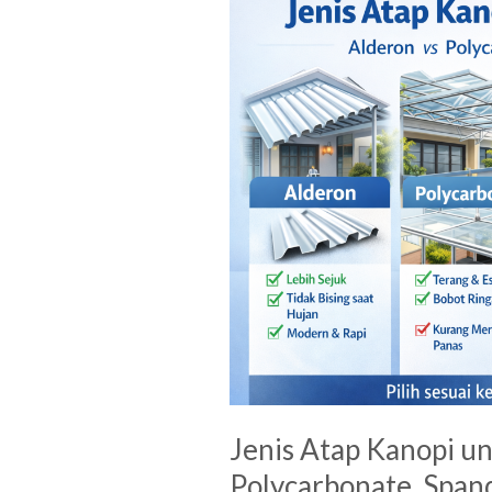
Atap
Kanopi
untuk
Rumah
di
Jogja:
Alderon,
Polycarbonate,
Spandek,
atau
Solartuff?
Jenis Atap Kanopi un
Polycarbonate, Spand