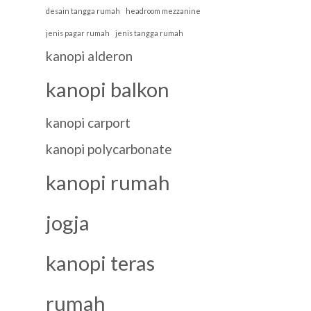
desain tangga rumah
headroom mezzanine
jenis pagar rumah
jenis tangga rumah
kanopi alderon
kanopi balkon
kanopi carport
kanopi polycarbonate
kanopi rumah
jogja
kanopi teras
rumah