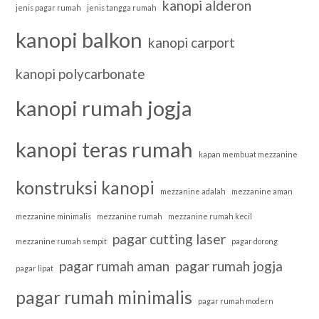
kanopi alderon
jenis pagar rumah
jenis tangga rumah
kanopi balkon
kanopi carport
kanopi polycarbonate
kanopi rumah jogja
kanopi teras rumah
kapan membuat mezzanine
konstruksi kanopi
mezzanine adalah
mezzanine aman
mezzanine minimalis
mezzanine rumah
mezzanine rumah kecil
pagar cutting laser
mezzanine rumah sempit
pagar dorong
pagar rumah aman
pagar rumah jogja
pagar lipat
pagar rumah minimalis
pagar rumah modern