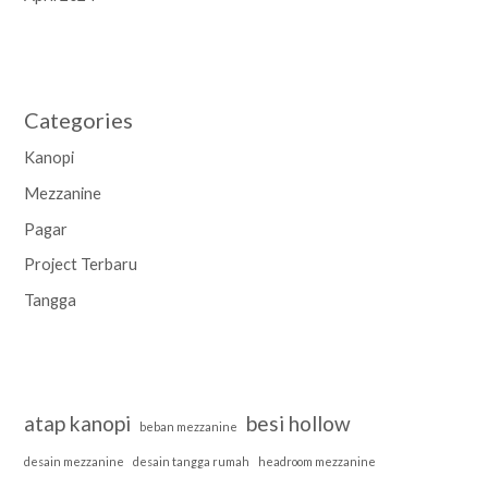
Categories
Kanopi
Mezzanine
Pagar
Project Terbaru
Tangga
atap kanopi
besi hollow
beban mezzanine
desain mezzanine
desain tangga rumah
headroom mezzanine