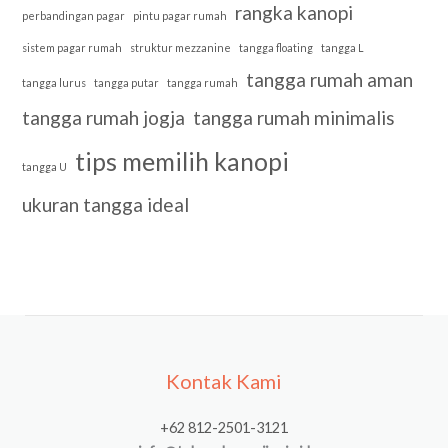
rangka kanopi
perbandingan pagar
pintu pagar rumah
sistem pagar rumah
struktur mezzanine
tangga floating
tangga L
tangga rumah aman
tangga lurus
tangga putar
tangga rumah
tangga rumah jogja
tangga rumah minimalis
tips memilih kanopi
tangga U
ukuran tangga ideal
Kontak Kami
+62 812-2501-3121