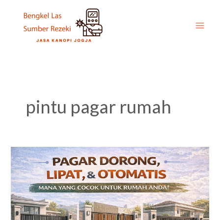
Skip
to
content
pintu pagar rumah
Pagar
Dorong,
Pagar
Lipat,
dan
Pagar